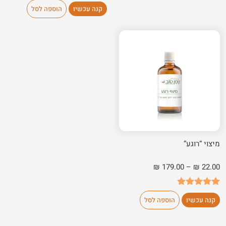
קנה עכשיו
הוספה לסל
מיצוי “רוגע”
טווח
₪
179.00
–
₪
22.00
מחירים:
1
מדורג
5.00
עד
קנה עכשיו
הוספה לסל
מתוך 5
מבוסס על
דירוגים של
לקוחות