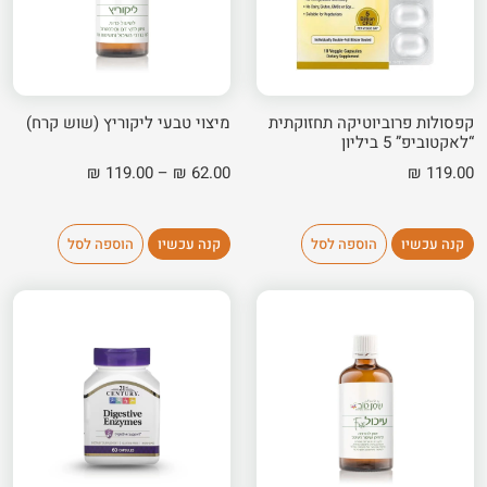
קפסולות פרוביוטיקה תחזוקתית
מיצוי טבעי ליקוריץ (שוש קרח)
“לאקטוביפ” 5 ביליון
טווח
₪
119.00
–
₪
62.00
₪
119.00
מחירים:
עד
קנה עכשיו
הוספה לסל
קנה עכשיו
הוספה לסל