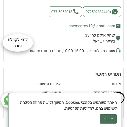
077-5052018
+972502332440
shementov10@gmail.com
יצחק אייזק כהן 33
לחץ לקבלת
בירייה, ישראל
עזרה
שעות פעילות: א'-ה' 10:00-16:00, יום ו' בתיאום מראש
תפריט ראשי
אודות
הצהרת נגישות
הפיתרון לטחורים
תנאי שימוש
✕
הפיתרון לפיסורה
תקנון אתר
האתר משתמש בקובצי Cookies. המשך גלישה מהווה הסכמה
לשימוש בהם.
למדיניות הפרטיות.
שמן טוב רפואה טבעית – בית
מדיניות פרטיות
אישור