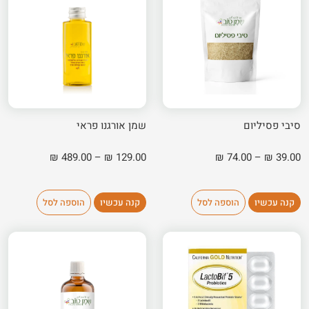
סיבי פסיליום
שמן אורגנו פראי
טווח
טווח
₪
489.00
–
₪
129.00
₪
74.00
–
₪
39.00
מחירים:
מחירים:
עד
עד
קנה עכשיו
הוספה לסל
קנה עכשיו
הוספה לסל