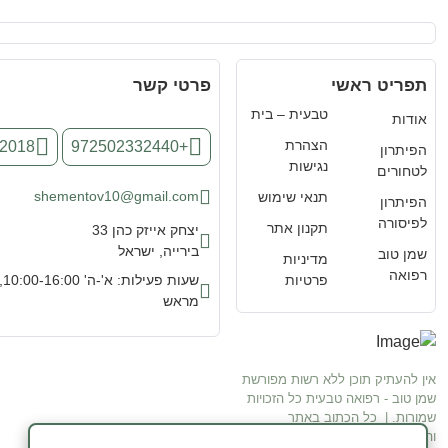
תפריט ראשי
פרטי קשר
טבעית – בית
אודות
הצהרת
52018
+972502332440
הפיתרון
נגישות
לטחורים
shementov10@gmail.com
תנאי שימוש
הפיתרון
לפיסורה
תקנון אתר
יצחק אייזק כהן 33
בירייה, ישראל
שמן טוב
מדיניות
רפואה
פרטיות
שע
מראש
אין להעתיק תוכן ללא רשות מפורשת
שמן טוב - רפואה טבעית כל הזכויות
שמורות. | כל הכתוב באתר
והמלצותינו אינן מהוות המלצה
✕