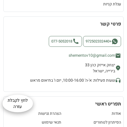
עגלת קניות
פרטי קשר
077-5052018
+972502332440
shementov10@gmail.com
יצחק אייזק כהן 33
בירייה, ישראל
שעות פעילות: א'-ה' 10:00-16:00, יום ו' בתיאום מראש
לחץ לקבלת
תפריט ראשי
עזרה
אודות
הצהרת נגישות
הפיתרון לטחורים
תנאי שימוש